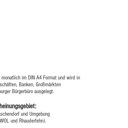
Stadtmagazin für Papenburg & Umgebung
t monatlich im DIN A4 Format und wird in
schäften, Banken, Großmärkten
ZUR A
urger Bürgerbüro ausgelegt.
heinungsgebiet:
Aschendorf und Umgebung
e WOL und Rhauderfehn).