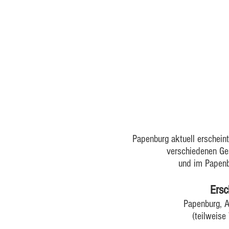
seit über 40 Jahren das 
Papenburg aktuell erschein
verschiedenen Ge
und im Papenb
Ersc
Papenburg, 
(teilweis